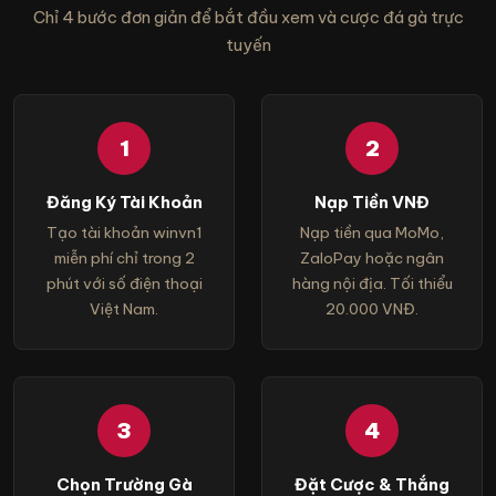
Chỉ 4 bước đơn giản để bắt đầu xem và cược đá gà trực
tuyến
1
2
Đăng Ký Tài Khoản
Nạp Tiền VNĐ
Tạo tài khoản winvn1
Nạp tiền qua MoMo,
miễn phí chỉ trong 2
ZaloPay hoặc ngân
phút với số điện thoại
hàng nội địa. Tối thiểu
Việt Nam.
20.000 VNĐ.
3
4
Chọn Trường Gà
Đặt Cược & Thắng