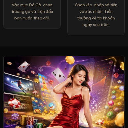
Vào mục Đá Gà, chọn
Chọn kèo, nhập số tiền
trường gà và trận đấu
và xác nhận. Tiền
bạn muốn theo dõi.
thưởng về tài khoản
ngay sau trận.