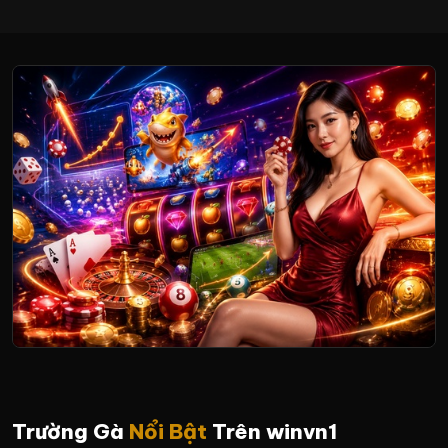
Trường Gà
Nổi Bật
Trên winvn1