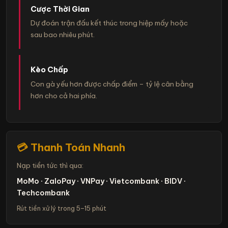
Cược Thời Gian
Dự đoán trận đấu kết thúc trong hiệp mấy hoặc
sau bao nhiêu phút.
Kèo Chấp
Con gà yếu hơn được chấp điểm – tỷ lệ cân bằng
hơn cho cả hai phía.
💳 Thanh Toán Nhanh
Nạp tiền tức thì qua:
MoMo · ZaloPay · VNPay · Vietcombank · BIDV ·
Techcombank
Rút tiền xử lý trong 5–15 phút