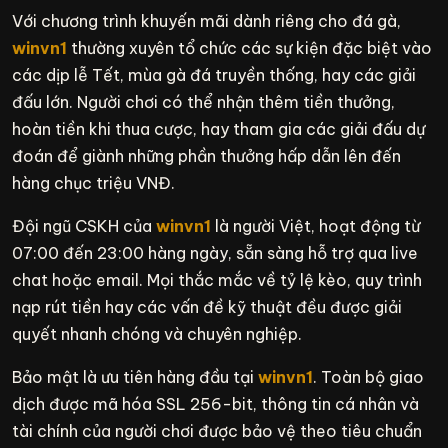
Với chương trình khuyến mãi dành riêng cho đá gà,
winvn1
thường xuyên tổ chức các sự kiện đặc biệt vào
các dịp lễ Tết, mùa gà đá truyền thống, hay các giải
đấu lớn. Người chơi có thể nhận thêm tiền thưởng,
hoàn tiền khi thua cược, hay tham gia các giải đấu dự
đoán để giành những phần thưởng hấp dẫn lên đến
hàng chục triệu VNĐ.
Đội ngũ CSKH của
winvn1
là người Việt, hoạt động từ
07:00 đến 23:00 hàng ngày, sẵn sàng hỗ trợ qua live
chat hoặc email. Mọi thắc mắc về tỷ lệ kèo, quy trình
nạp rút tiền hay các vấn đề kỹ thuật đều được giải
quyết nhanh chóng và chuyên nghiệp.
Bảo mật là ưu tiên hàng đầu tại
winvn1
. Toàn bộ giao
dịch được mã hóa SSL 256-bit, thông tin cá nhân và
tài chính của người chơi được bảo vệ theo tiêu chuẩn