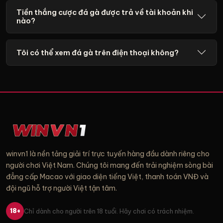
Tiền thắng cược đá gà được trả về tài khoản khi
nào?
Tôi có thể xem đá gà trên điện thoại không?
winvn1 là nền tảng giải trí trực tuyến hàng đầu dành riêng cho
người chơi Việt Nam. Chúng tôi mang đến trải nghiệm sòng bài
đẳng cấp Macao với giao diện tiếng Việt, thanh toán VNĐ và
đội ngũ hỗ trợ người Việt tận tâm.
Chỉ dành cho người trên 18 tuổi. Hãy chơi có trách nhiệm.
18+