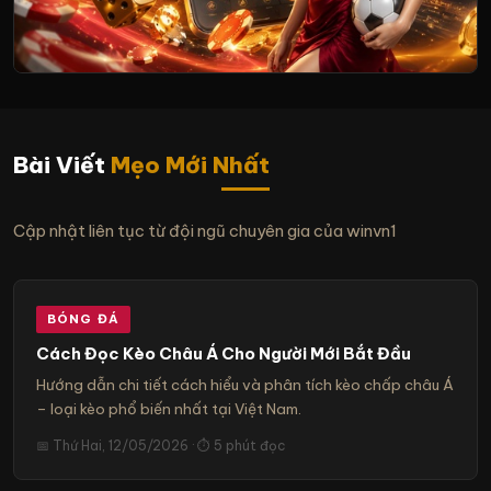
Bài Viết
Mẹo Mới Nhất
Cập nhật liên tục từ đội ngũ chuyên gia của winvn1
BÓNG ĐÁ
Cách Đọc Kèo Châu Á Cho Người Mới Bắt Đầu
Hướng dẫn chi tiết cách hiểu và phân tích kèo chấp châu Á
– loại kèo phổ biến nhất tại Việt Nam.
📅 Thứ Hai, 12/05/2026 · ⏱ 5 phút đọc