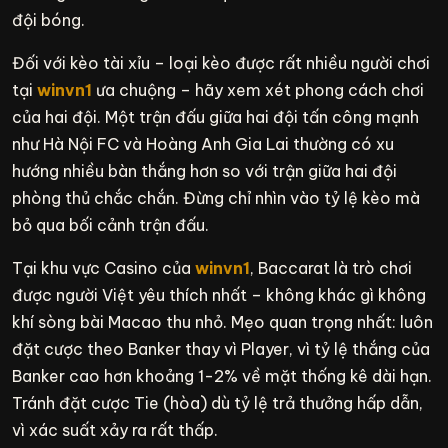
đội bóng.
Đối với kèo tài xỉu – loại kèo được rất nhiều người chơi
tại
winvn1
ưa chuộng – hãy xem xét phong cách chơi
của hai đội. Một trận đấu giữa hai đội tấn công mạnh
như Hà Nội FC và Hoàng Anh Gia Lai thường có xu
hướng nhiều bàn thắng hơn so với trận giữa hai đội
phòng thủ chắc chắn. Đừng chỉ nhìn vào tỷ lệ kèo mà
bỏ qua bối cảnh trận đấu.
Tại khu vực Casino của
winvn1
, Baccarat là trò chơi
được người Việt yêu thích nhất – không khác gì không
khí sòng bài Macao thu nhỏ. Mẹo quan trọng nhất: luôn
đặt cược theo Banker thay vì Player, vì tỷ lệ thắng của
Banker cao hơn khoảng 1-2% về mặt thống kê dài hạn.
Tránh đặt cược Tie (hòa) dù tỷ lệ trả thưởng hấp dẫn,
vì xác suất xảy ra rất thấp.