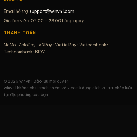
Email hỗ trợ:
support@winvn1.com
Giờ làm việc: 07:00 – 23:00 hàng ngày
THANH TOÁN
MoMo · ZaloPay · VNPay · ViettelPay · Vietcombank ·
Techcombank · BIDV
© 2026 winvn1. Bảo lưu mọi quyền.
winvn1 không chịu trách nhiệm về việc sử dụng dịch vụ trái pháp luật
tại địa phương của bạn.