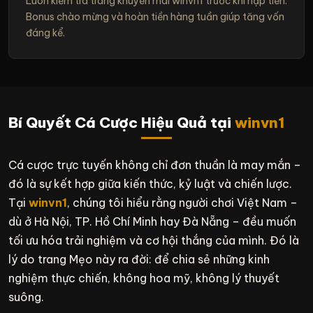
Luôn kiểm tra trang khuyến mãi winvn1 trước khi nạp tiền.
Bonus chào mừng và hoàn tiền hàng tuần giúp tăng vốn
đáng kể.
Bí Quyết Cá Cược Hiệu Quả tại
winvn1
Cá cược trực tuyến không chỉ đơn thuần là may mắn –
đó là sự kết hợp giữa kiến thức, kỷ luật và chiến lược.
Tại
winvn1
, chúng tôi hiểu rằng người chơi Việt Nam –
dù ở Hà Nội, TP. Hồ Chí Minh hay Đà Nẵng – đều muốn
tối ưu hóa trải nghiệm và cơ hội thắng của mình. Đó là
lý do trang Mẹo này ra đời: để chia sẻ những kinh
nghiệm thực chiến, không hoa mỹ, không lý thuyết
suông.