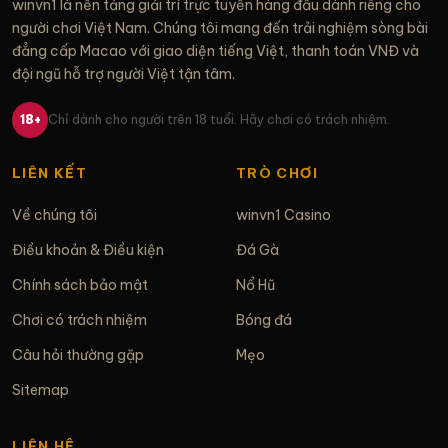
winvn1 là nền tảng giải trí trực tuyến hàng đầu dành riêng cho
người chơi Việt Nam. Chúng tôi mang đến trải nghiệm sòng bài
đẳng cấp Macao với giao diện tiếng Việt, thanh toán VNĐ và
đội ngũ hỗ trợ người Việt tận tâm.
Chỉ dành cho người trên 18 tuổi. Hãy chơi có trách nhiệm.
18+
LIÊN KẾT
TRÒ CHƠI
Về chúng tôi
winvn1 Casino
Điều khoản & Điều kiện
Đá Gà
Chính sách bảo mật
Nổ Hũ
Chơi có trách nhiệm
Bóng đá
Câu hỏi thường gặp
Mẹo
Sitemap
LIÊN HỆ