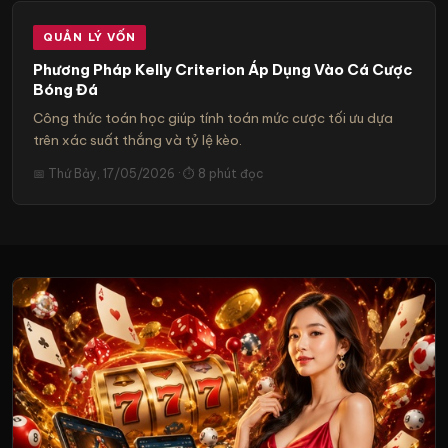
QUẢN LÝ VỐN
Phương Pháp Kelly Criterion Áp Dụng Vào Cá Cược
Bóng Đá
Công thức toán học giúp tính toán mức cược tối ưu dựa
trên xác suất thắng và tỷ lệ kèo.
📅 Thứ Bảy, 17/05/2026 · ⏱ 8 phút đọc