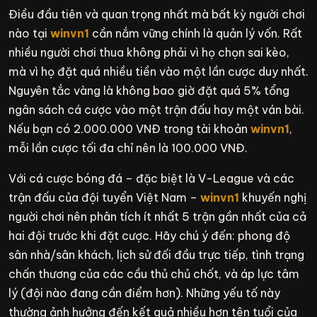
Điều đầu tiên và quan trọng nhất mà bất kỳ người chơi
nào tại
winvn1
cần nắm vững chính là quản lý vốn. Rất
nhiều người chơi thua không phải vì họ chọn sai kèo,
mà vì họ đặt quá nhiều tiền vào một lần cược duy nhất.
Nguyên tắc vàng là không bao giờ đặt quá 5% tổng
ngân sách cá cược vào một trận đấu hay một ván bài.
Nếu bạn có 2.000.000 VNĐ trong tài khoản
winvn1
,
mỗi lần cược tối đa chỉ nên là 100.000 VNĐ.
Với cá cược bóng đá – đặc biệt là V-League và các
trận đấu của đội tuyển Việt Nam –
winvn1
khuyến nghị
người chơi nên phân tích ít nhất 5 trận gần nhất của cả
hai đội trước khi đặt cược. Hãy chú ý đến: phong độ
sân nhà/sân khách, lịch sử đối đầu trực tiếp, tình trạng
chấn thương của các cầu thủ chủ chốt, và áp lực tâm
lý (đội nào đang cần điểm hơn). Những yếu tố này
thường ảnh hưởng đến kết quả nhiều hơn tên tuổi của