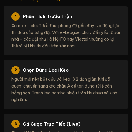
Phân Tích Trước Trận
1
Xem xét lịch sử đối đầu, phong độ gần đây, và động lực
thi đấu của từng đội. Với V-League, chú ý đến yếu tố sân
nhà – các đội như Hà Nội FC hay Viettel thường có lợi
thế rõ rệt khi thi đấu trên sân nhà.
Chọn Đúng Loại Kèo
2
Người mới nên bắt đầu với kèo 1X2 đơn giản. Khi đã
quen, chuyển sang kèo châu Á để tận dụng tỷ lệ cân
bằng hơn. Tránh kèo combo nhiều trận khi chưa có kinh
nghiệm.
Cá Cược Trực Tiếp (Live)
3