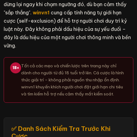
dừng lại ngay khi chạm ngưỡng đó, dù bạn cảm thấy
"sắp thắng".
winvn1
cung cấp tính năng tự giới hạn
cược (self-exclusion) để hỗ trợ người chơi duy trì kỷ
luật này. Đây không phải dấu hiệu của sự yếu đuối –
đây là dấu hiệu của một người chơi thông minh và bền
vững.
Tất cả các mẹo và chiến lược trên trang này chỉ
18+
dành cho người từ đủ 18 tuổi trở lên. Cá cược là hình
thức giải trí – không phải nguồn thu nhập ổn định.
winvn1 khuyến khích người chơi đặt giới hạn chi tiêu
và tìm kiếm hỗ trợ nếu cảm thấy mất kiểm soát.
✅ Danh Sách Kiểm Tra Trước Khi
Cược