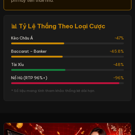
phí hay tiền thuê nhà.
📊 Tỷ Lệ Thắng Theo Loại Cược
Kèo Châu Á
~47%
Baccarat – Banker
~45.8%
Tài Xỉu
~48%
Nổ Hũ (RTP 96%+)
~96%
* Số liệu mang tính tham khảo thống kê dài hạn.