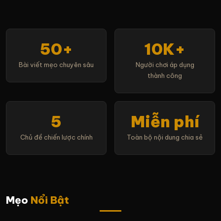
50+
10K+
Bài viết mẹo chuyên sâu
Người chơi áp dụng
thành công
5
Miễn phí
Chủ đề chiến lược chính
Toàn bộ nội dung chia sẻ
Mẹo
Nổi Bật