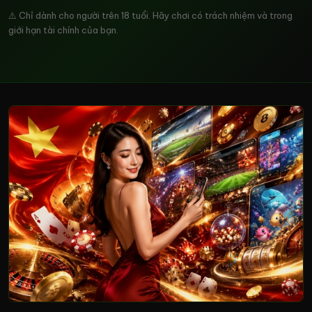
⚠️ Chỉ dành cho người trên 18 tuổi. Hãy chơi có trách nhiệm và trong
giới hạn tài chính của bạn.