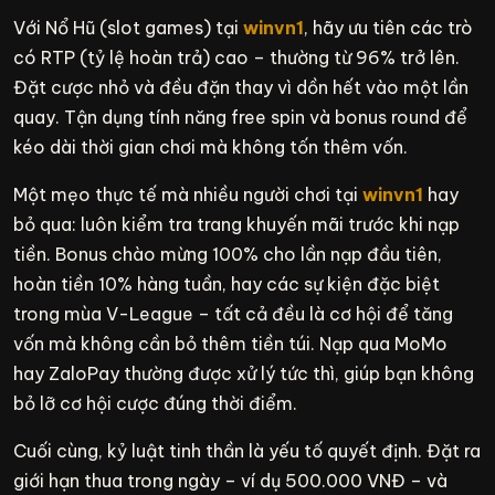
Với Nổ Hũ (slot games) tại
winvn1
, hãy ưu tiên các trò
có RTP (tỷ lệ hoàn trả) cao – thường từ 96% trở lên.
Đặt cược nhỏ và đều đặn thay vì dồn hết vào một lần
quay. Tận dụng tính năng free spin và bonus round để
kéo dài thời gian chơi mà không tốn thêm vốn.
Một mẹo thực tế mà nhiều người chơi tại
winvn1
hay
bỏ qua: luôn kiểm tra trang khuyến mãi trước khi nạp
tiền. Bonus chào mừng 100% cho lần nạp đầu tiên,
hoàn tiền 10% hàng tuần, hay các sự kiện đặc biệt
trong mùa V-League – tất cả đều là cơ hội để tăng
vốn mà không cần bỏ thêm tiền túi. Nạp qua MoMo
hay ZaloPay thường được xử lý tức thì, giúp bạn không
bỏ lỡ cơ hội cược đúng thời điểm.
Cuối cùng, kỷ luật tinh thần là yếu tố quyết định. Đặt ra
giới hạn thua trong ngày – ví dụ 500.000 VNĐ – và